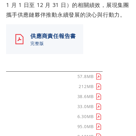
1 月 1 日至 12 月 31 日）的相關績效，展現集團
攜手供應鏈夥伴推動永續發展的決心與行動力。
供應商責任報告書
完整版
章節分類
下載/查看
導言
57.8MB
掌舵永續供應鏈
212MB
推動落實人權價值
38.6MB
實踐環境與氣候變遷
33.0MB
擴展供應鏈影響力行動
6.30MB
邁向永續採購
95.0MB