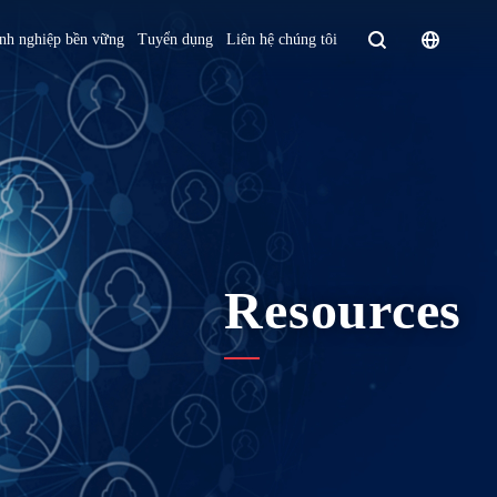
Homepage - English
nh nghiệp bền vững
Tuyển dụng
Liên hệ chúng tôi
Europe
English
Czech Republic
čeština
Español
Slovakia
Slovak
Resources