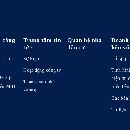
 công
Trung tâm tin
Quan hệ nhà
Doanh 
tức
đầu tư
bền vữ
ên cứu
Sự kiện
Tổng qu
Hoạt động công ty
Tình hìn
ên cứu
hiện thú
Tham quan nhà
riển MIH
triển bề
xưởng
Các bên 
Tư liệu