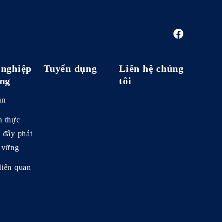
nghiệp
Tuyển dụng
Liên hệ chúng
ng
tôi
an
h thực
c đẩy phát
n vững
liên quan