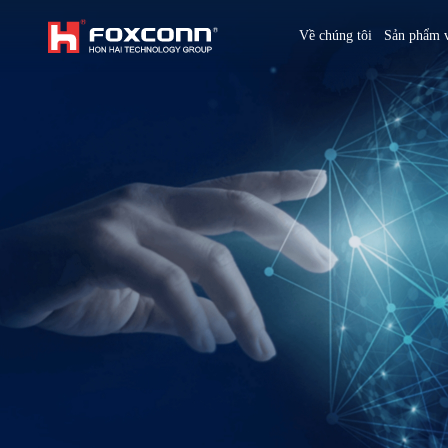
We are based on the local area and look at the world
Về chúng tôi
Sản phẩm v
Hon Hai Group
Asia
Homepage
繁體中文
｜
English
China
Vietna