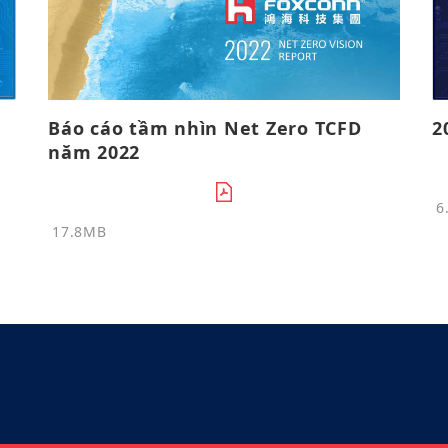
Báo cáo tầm nhìn Net Zero TCFD
2
năm 2022
6
17.8MB