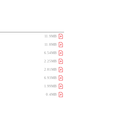
Tải xuống /
Xem trực
tuyến
11.9MB
11.8MB
6.54MB
chuỗi cung ứng
2.25MB
2.81MB
iến đổi khí hậu
6.93MB
1.99MB
0.4MB