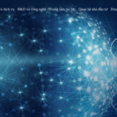
à dịch vụ
R&D và công nghệ
Trung tâm tin tức
Quan hệ nhà đầu tư
Doa
America
简体中文
U.S.
Giới thiệu
Tổng quan
Bằng sáng chế và giải thưởng
Sản phẩm và dịch vụ
Sự kiện
m
Tiếng Việt
Mexico
Sứ mệnh, tầm nhìn và giá trị cốt lõi
Tầm nhìn và mục tiêu chiến lược ESG
Tổng quan
3+3=∞
Hoạt động công ty
Tổng quan về Tập đoàn
Hưởng ứng sáng kiến quốc tế
Viện nghiên cứu Hồng Hải
Sự kiện nổi bật
CSR
Nhà sáng lập
Thông điệp từ Chủ tịch Hội đồng quản
Tổng quan
Phân bố ngành nghề và công nghệ
Tham quan nhà xưởng
trị và Ủy ban Phát triển bền vững
Chủ tịch Hội đồng quản trị
Viện nghiên cứu và phát triển MIH
Nhà xưởng Việt Nam
Tình hình thực hiện thúc đẩy phát
Sự kiện lớn của Tập đoàn
Giới thiệu liên minh xe điện mở MIH
Truyền thông xã hội
triển bền vững
Địa điểm hoạt động
Tham gia cùng chúng tôi
Facebook
Các bên liên quan