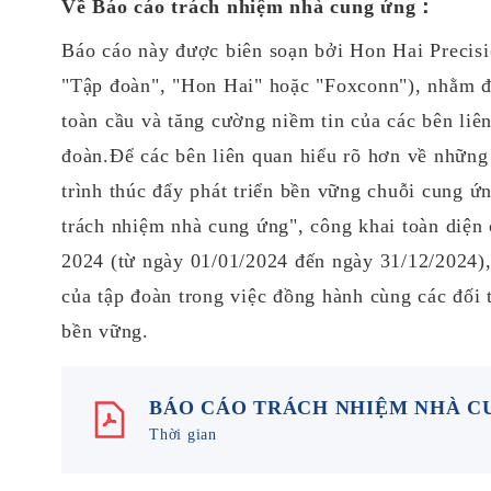
Về Báo cáo trách nhiệm nhà cung ứng：
Bảng câu hỏi khảo sát về các vấn đề
quan tâm của các bên liên quan
Báo cáo này được biên soạn bởi Hon Hai Precision
"Tập đoàn", "Hon Hai" hoặc "Foxconn"), nhằm đ
toàn cầu và tăng cường niềm tin của các bên liê
đoàn.Để các bên liên quan hiểu rõ hơn về những 
trình thúc đẩy phát triển bền vững chuỗi cung ứ
trách nhiệm nhà cung ứng", công khai toàn diện 
2024 (từ ngày 01/01/2024 đến ngày 31/12/2024),
của tập đoàn trong việc đồng hành cùng các đối 
bền vững.
BÁO CÁO TRÁCH NHIỆM NHÀ CU
Thời gian