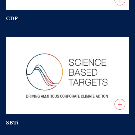
CDP
SBTi